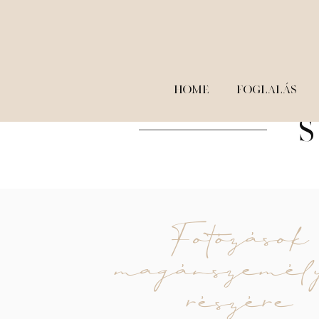
HOME
FOGLALÁS
Fotózások
magánszemél
részére