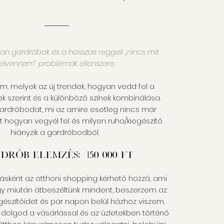
lan gardróbok és a hosszas reggeli „nincs mit
felvennem” problémák ellenszere.
 melyek az új trendek, hogyan vedd fel a
ek szerint és a különböző színek kombinálása.
gardróbodat, mi az amire esetleg nincs már
t hogyan vegyél fel és milyen ruha/kiegészítő
hiányzik a gardróbodból.
drób elemzés: 150 000 Ft
tásként az otthoni shopping kérhető hozzá, ami
ogy miután átbeszéltünk mindent, beszerzem az
egészítőidet és pár napon belül házhoz viszem.
 dolgod a vásárlással és az üzletekben történő