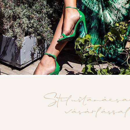
Stílustanács
vásárlássa