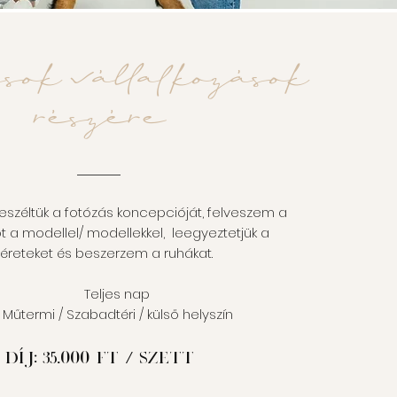
sok vállalkozások
részére
széltük a fotózás koncepcióját, felveszem a
t a modellel/ modellekkel, leegyeztetjük a
reteket és beszerzem a ruhákat.
es nap
zabadtéri / külső helyszín
.000
Díj: 35
Ft / szett