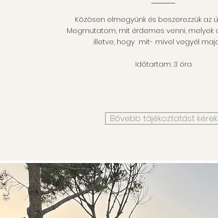
Közösen elmegyünk és beszerezzük az új
Megmutatom, mit érdemes venni, melyek a
illetve, hogy mit- mivel vegyél majd
Időtartam: 3 óra
Bővebb tájékoztatást kérek