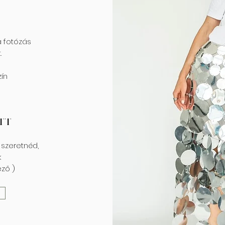
a fotózás
.
zín
ett
 szeretnéd,
k
ező )