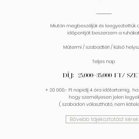
Miután megbeszéljük és leegyeztettük 
időpontját beszerzem a ruhákat
Műtermi / szabadtéri / külső helys
Teljes nap
Díj: 25.000-35.000 Ft/ Sz
+ 20 000,- Ft napidíj 4 óra időtartamig, ha
hogy személyesen jelen legye
( szabadon választható, nem kötel
Bővebb tájékoztatást kérek