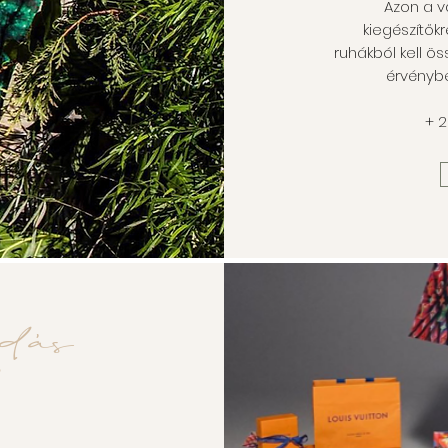
Azon a v
kiegészítőkr
ruhákból kell ös
érvénybe
+ 2
adás
l