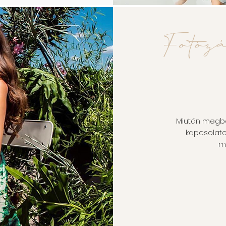
Fotózá
Miután megbe
kapcsolato
mé
Telj
Műtermi / S