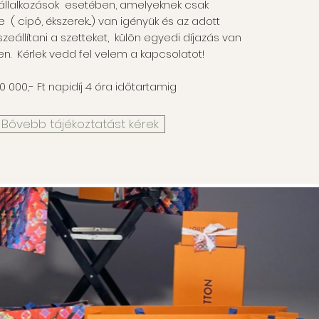
állalkozások esetében, amelyeknek csak
e ( cipő, ékszerek...) van igényük és az adott
szeállítani a szetteket, külön egyedi díjazás van
n. Kérlek vedd fel velem a kapcsolatot!
0 000,- Ft napidíj 4 óra időtartamig
Bővebb tájékoztatást kérek