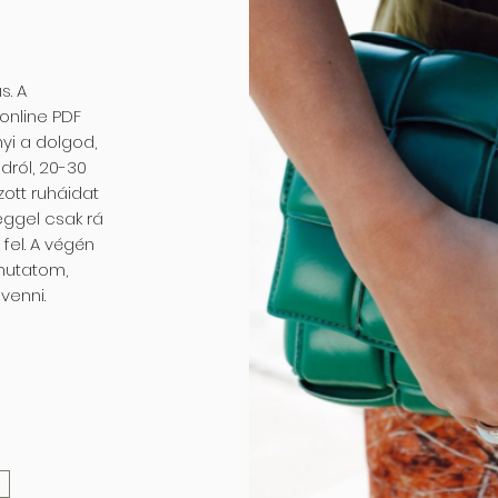
s. A
online PDF
i a dolgod,
dról, 20-30
zott ruháidat
ggel csak rá
fel. A végén
gmutatom,
venni.