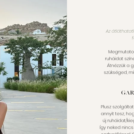
Az átláthatat
Megmutatom,
ruháidat szín
Átnézzük a 
szükséged, mi
Gar
Plusz szolgálta
annyit tesz, h
új ruháidat/ki
Így neked nincs