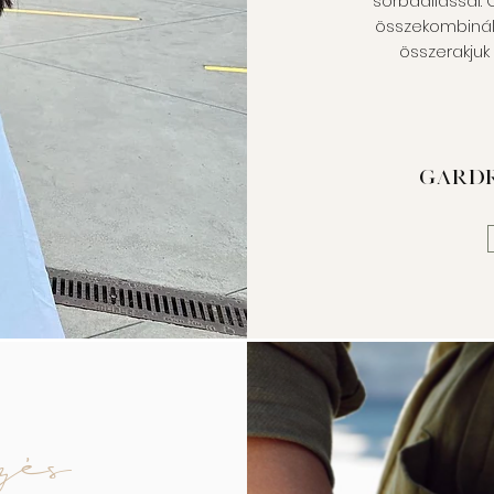
sorbaállással. 
összekombinálni
összerakjuk
gardr
zés