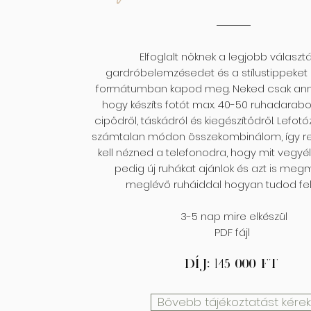
Elfoglalt nőknek a legjobb választá
gardróbelemzésedet és a stílustippeket 
formátumban kapod meg. Neked csak anny
hogy készíts fotót max. 40-50 ruhadarabo
cipődről, táskádról és kiegészítődről. Lefotó
számtalan módon összekombinálom, így re
kell nézned a telefonodra, hogy mit vegyél 
pedig új ruhákat ajánlok és azt is me
meglévő ruháiddal hogyan tudod fel
3-5 nap mire elkészül
PDF fájl
Díj: 145 000 Ft
Bővebb tájékoztatást kérek