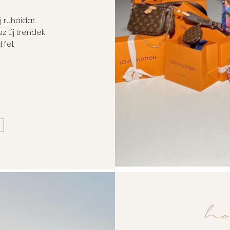
 ruháidat.
z új trendek
 fel.
h